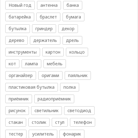
Новый год
антенна
банка
батарейка
браслет
бумага
бутылка
гриндер
декор
дерево
держатель
дрель
инструменты
картон
кольцо
кот
лампа
мебель
органайзер
оригами
паяльник
пластиковая бутылка
полка
приёмник
радиоприёмник
рисунок
светильник
светодиод
стакан
столик
стул
телефон
тестер
усилитель
фонарик