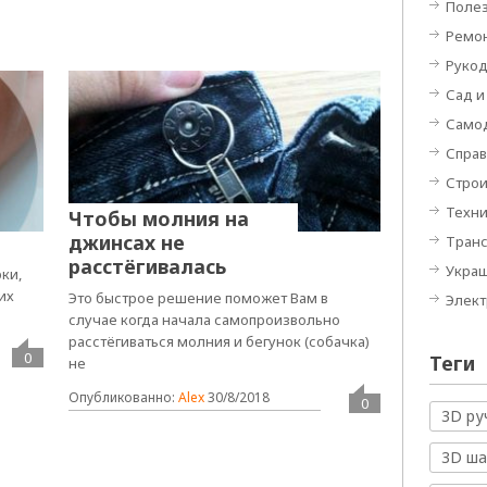
Полез
Ремон
Руко
Сад и
Само
Спра
Строи
Техн
Чтобы молния на
джинсах не
Тран
расстёгивалась
Укра
ки,
их
Это быстрое решение поможет Вам в
Элек
случае когда начала самопроизвольно
расстёгиваться молния и бегунок (собачка)
0
Теги
не
Опубликованно:
Alex
30/8/2018
0
3D ру
3D ш