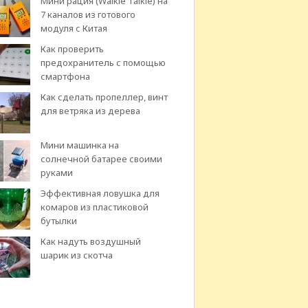
Мини рация (Walkie Talkie) на
7 каналов из готового
модуля с Китая
Как проверить
предохранитель с помощью
смартфона
Как сделать пропеллер, винт
для ветряка из дерева
Мини машинка на
солнечной батарее своими
руками
Эффективная ловушка для
комаров из пластиковой
бутылки
Как надуть воздушный
шарик из скотча