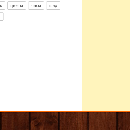
к
цветы
часы
шар
е