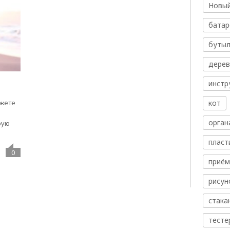
Новый
батар
бутыл
дере
инстр
кот
ожете
орган
рую
пласт
0
приём
рисун
стака
тесте