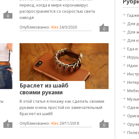
Рубр
период, когда в мире коронавирус
распространяется со скоростью света
Гадж
0
наводя
Для 
Опубликованно:
Alex
24/3/2020
0
Для 
Для к
Еда и
Игру
Идеи
Инст
Инте
Браслет из шайб
Мебе
своими руками
Музы
ты
В этой статье я покажу как сделать своими
Одеж
в
руками очень простой но замечательный
браслет из шайб
Орига
Опубликованно:
Alex
29/11/2018
Оруж
0
0
Поле