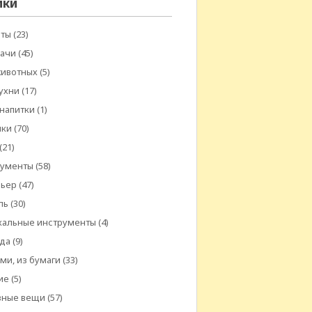
ики
еты
(23)
дачи
(45)
животных
(5)
ухни
(17)
 напитки
(1)
шки
(70)
(21)
рументы
(58)
рьер
(47)
ль
(30)
кальные инструменты
(4)
да
(9)
ми, из бумаги
(33)
ие
(5)
зные вещи
(57)