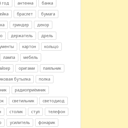
 год
антенна
банка
ейка
браслет
бумага
ка
гриндер
декор
во
держатель
дрель
ументы
картон
кольцо
лампа
мебель
айзер
оригами
паяльник
иковая бутылка
полка
ник
радиоприёмник
ок
светильник
светодиод
н
столик
стул
телефон
р
усилитель
фонарик