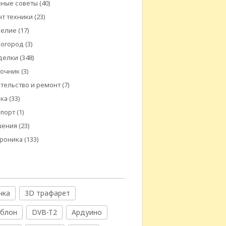
ные советы
(40)
т техники
(23)
делие
(17)
 огород
(3)
делки
(348)
вочник
(3)
тельство и ремонт
(7)
ика
(33)
спорт
(1)
шения
(23)
троника
(133)
чка
3D трафарет
аблон
DVB-T2
Ардуино