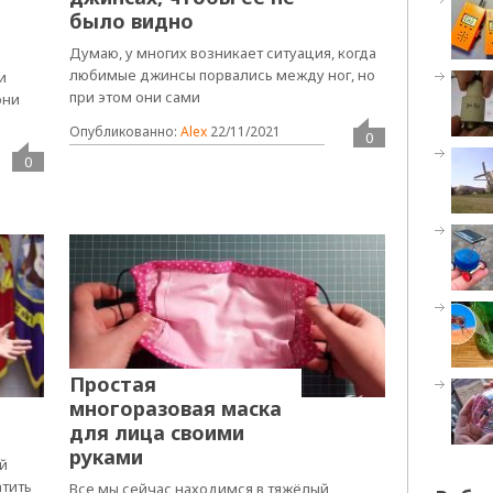
было видно
Думаю, у многих возникает ситуация, когда
любимые джинсы порвались между ног, но
и
при этом они сами
они
Опубликованно:
Alex
22/11/2021
0
0
Простая
многоразовая маска
для лица своими
руками
ой
атить
Все мы сейчас находимся в тяжёлый