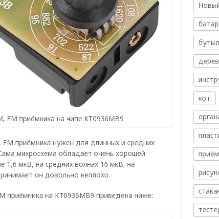
Новый
батар
бутыл
дере
инстр
кот
орган
, FM приёмника на чипе KT0936MB9
пласт
, FM приёмника нужен для длинных и средних
 Сама микросхема обладает очень хорошей
приём
 1,6 мкВ, на средних волнах 16 мкВ, на
рисун
принимает он довольно неплохо.
стака
M приёмника на KT0936MB9 приведена ниже:
тесте