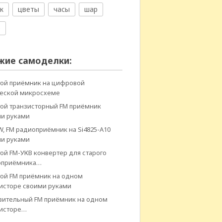
к
цветы
часы
шар
е
жие самоделки:
ой приёмник на цифровой
ческой микросхеме
ой транзисторный FM приёмник
и руками
W, FM радиоприёмник на Si4825-A10
и руками
ой FM-УКВ конвертер для старого
оприёмника…
ой FM приёмник на одном
исторе своими руками
вительный FM приёмник на одном
зисторе…