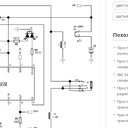
цвето
шить
Похо
Прост
логи
Прост
своим
AM, S
своим
Прост
ради
Прост
транз
Чувст
тран