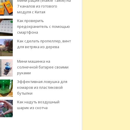
Мини рация (Walkie Talkie) на
7 каналов из готового
модуля с Китая
Как проверить
предохранитель с помощью
смартфона
Как сделать пропеллер, винт
для ветряка из дерева
Мини машинка на
солнечной батарее своими
руками
Эффективная ловушка для
комаров из пластиковой
бутылки
Как надуть воздушный
шарик из скотча