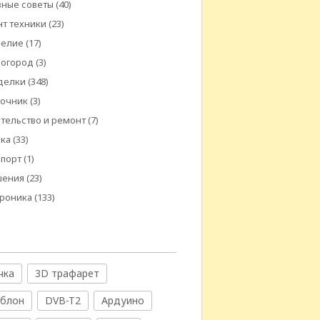
ные советы
(40)
т техники
(23)
делие
(17)
 огород
(3)
делки
(348)
вочник
(3)
тельство и ремонт
(7)
ика
(33)
спорт
(1)
шения
(23)
троника
(133)
чка
3D трафарет
аблон
DVB-T2
Ардуино