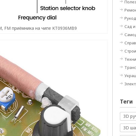
Полез
Ремон
Руко
Сад и
, FM приёмника на чипе KT0936MB9
Само
Спра
Строи
Техн
Тран
Укра
Элек
Теги
3D ру
3D ш