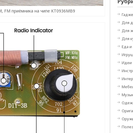
Рубр
, FM приёмника на чипе KT0936MB9
Гадж
Для 
Для 
Для к
Еда и
Игру
Идеи
Инст
Инте
Мебе
Музы
Одеж
Орига
Оруж
Поле