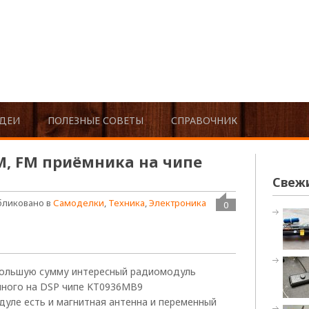
ДЕИ
ПОЛЕЗНЫЕ СОВЕТЫ
СПРАВОЧНИК
, FM приёмника на чипе
Свеж
бликовано в
Самоделки
,
Техника
,
Электроника
0
ебольшую сумму интересный радиомодуль
нного на DSP чипе KT0936MB9
одуле есть и магнитная антенна и переменный