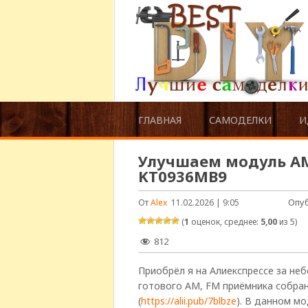
ГЛАВНАЯ
САМОДЕЛКИ
И
Улучшаем модуль АМ
KT0936MB9
Опу
От
Alex
11.02.2026 | 9:05
(
1
оценок, среднее:
5,00
из 5)
812
Приобрёл я на Алиекспрессе за н
готового АМ, FM приёмника собра
(
https://alii.pub/7blbze
). В данном м