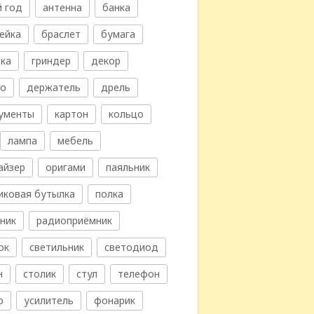
 год
антенна
банка
ейка
браслет
бумага
ка
гриндер
декор
во
держатель
дрель
ументы
картон
кольцо
лампа
мебель
айзер
оригами
паяльник
иковая бутылка
полка
ник
радиоприёмник
ок
светильник
светодиод
н
столик
стул
телефон
р
усилитель
фонарик