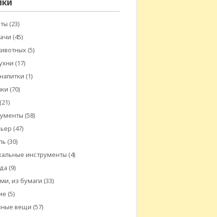
ики
еты
(23)
дачи
(45)
животных
(5)
ухни
(17)
 напитки
(1)
шки
(70)
(21)
рументы
(58)
рьер
(47)
ль
(30)
кальные инструменты
(4)
да
(9)
ми, из бумаги
(33)
ие
(5)
зные вещи
(57)