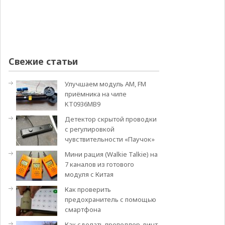
Свежие статьи
Улучшаем модуль АМ, FM
приёмника на чипе
KT0936MB9
Детектор скрытой проводки
с регулировкой
чувствительности «Паучок»
Мини рация (Walkie Talkie) на
7 каналов из готового
модуля с Китая
Как проверить
предохранитель с помощью
смартфона
Как сделать пропеллер, винт