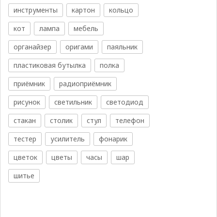
инструменты
картон
кольцо
кот
лампа
мебель
органайзер
оригами
паяльник
пластиковая бутылка
полка
приёмник
радиоприёмник
рисунок
светильник
светодиод
стакан
столик
стул
телефон
тестер
усилитель
фонарик
цветок
цветы
часы
шар
шитье