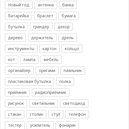
Новый год
антенна
банка
батарейка
браслет
бумага
бутылка
гриндер
декор
дерево
держатель
дрель
инструменты
картон
кольцо
кот
лампа
мебель
органайзер
оригами
паяльник
пластиковая бутылка
полка
приёмник
радиоприёмник
рисунок
светильник
светодиод
стакан
столик
стул
телефон
тестер
усилитель
фонарик