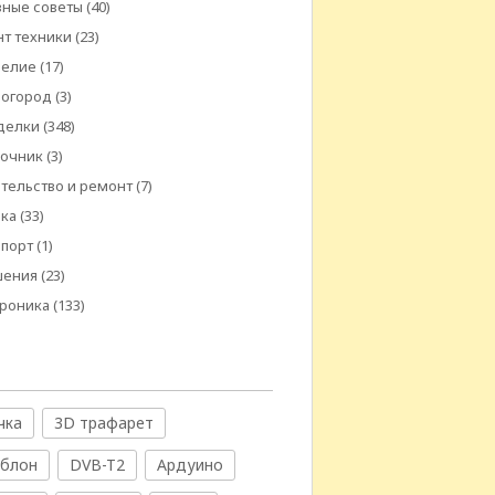
ные советы
(40)
т техники
(23)
делие
(17)
 огород
(3)
делки
(348)
вочник
(3)
тельство и ремонт
(7)
ика
(33)
спорт
(1)
шения
(23)
троника
(133)
чка
3D трафарет
аблон
DVB-T2
Ардуино