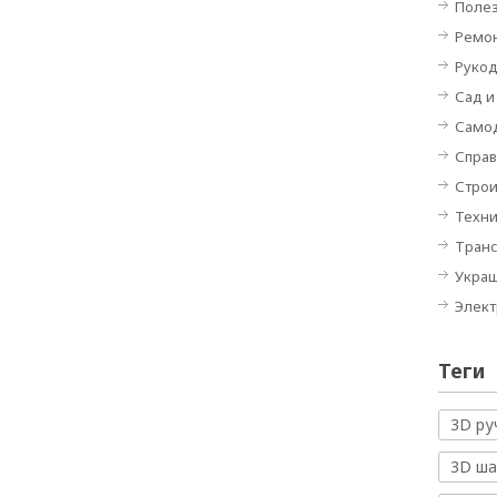
Полез
Ремон
Руко
Сад и
Само
Спра
Строи
Техн
Тран
Укра
Элек
Теги
3D ру
3D ш