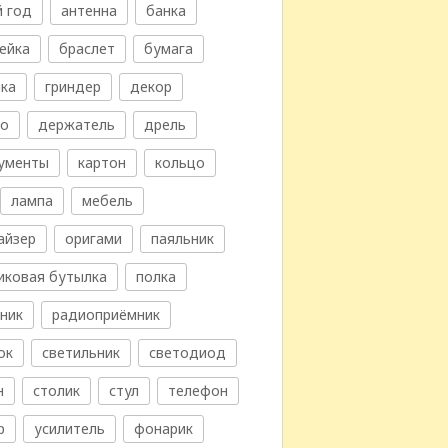
 год
антенна
банка
ейка
браслет
бумага
ка
гриндер
декор
во
держатель
дрель
ументы
картон
кольцо
лампа
мебель
айзер
оригами
паяльник
иковая бутылка
полка
ник
радиоприёмник
ок
светильник
светодиод
н
столик
стул
телефон
р
усилитель
фонарик