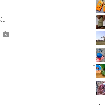
ть
юбой
0