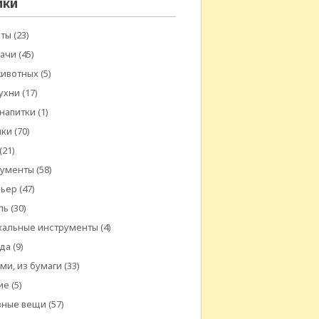
ики
еты
(23)
дачи
(45)
животных
(5)
ухни
(17)
 напитки
(1)
шки
(70)
(21)
рументы
(58)
рьер
(47)
ль
(30)
кальные инструменты
(4)
да
(9)
ми, из бумаги
(33)
ие
(5)
зные вещи
(57)