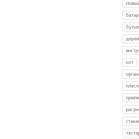
Новый
батар
бутыл
дере
инстр
кот
орган
пласт
приём
рисун
стака
тесте