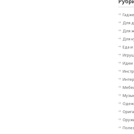
Рубр
Гадж
Для 
Для 
Для к
Еда и
Игру
Идеи
Инст
Инте
Мебе
Музы
Одеж
Орига
Оруж
Поле