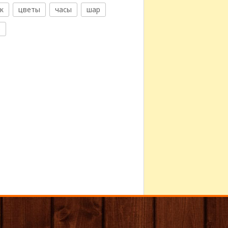
к
цветы
часы
шар
е