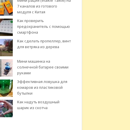
Мини рация (Walkie Talkie) на
7 каналов из готового
модуля с Китая
Как проверить
предохранитель с помощью
смартфона
Как сделать пропеллер, винт
для ветряка из дерева
Мини машинка на
солнечной батарее своими
руками
Эффективная ловушка для
комаров из пластиковой
бутылки
Как надуть воздушный
шарик из скотча