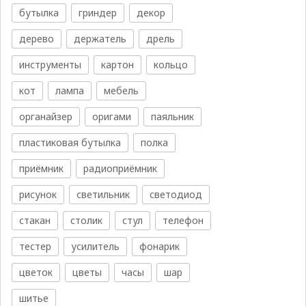
бутылка
гриндер
декор
дерево
держатель
дрель
инструменты
картон
кольцо
кот
лампа
мебель
органайзер
оригами
паяльник
пластиковая бутылка
полка
приёмник
радиоприёмник
рисунок
светильник
светодиод
стакан
столик
стул
телефон
тестер
усилитель
фонарик
цветок
цветы
часы
шар
шитье