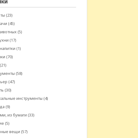
ики
еты
(23)
дачи
(45)
животных
(5)
ухни
(17)
 напитки
(1)
шки
(70)
(21)
рументы
(58)
рьер
(47)
ль
(30)
кальные инструменты
(4)
да
(9)
ми, из бумаги
(33)
ие
(5)
зные вещи
(57)