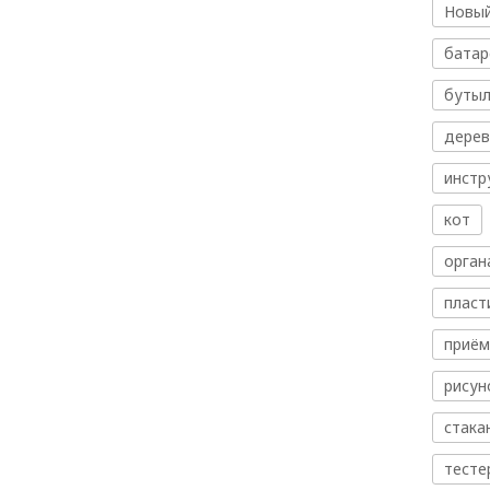
Новый
батар
бутыл
дере
инстр
кот
орган
пласт
приём
рисун
стака
тесте