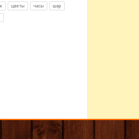
к
цветы
часы
шар
е