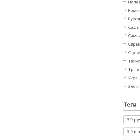
Полез
Ремон
Руко
Сад и
Само
Спра
Строи
Техн
Тран
Укра
Элек
Теги
3D ру
3D ш