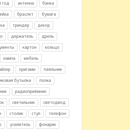
 год
антенна
банка
ейка
браслет
бумага
ка
гриндер
декор
во
держатель
дрель
ументы
картон
кольцо
лампа
мебель
айзер
оригами
паяльник
иковая бутылка
полка
ник
радиоприёмник
ок
светильник
светодиод
н
столик
стул
телефон
р
усилитель
фонарик