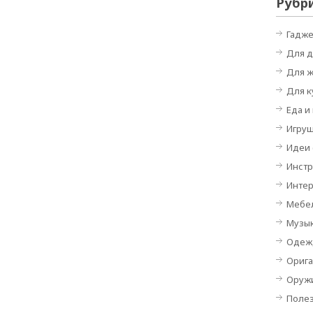
Рубр
Гадж
Для 
Для 
Для к
Еда и
Игру
Идеи
Инст
Инте
Мебе
Музы
Одеж
Орига
Оруж
Поле