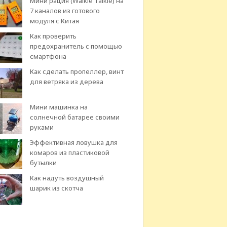
Мини рация (Walkie Talkie) на
7 каналов из готового
модуля с Китая
Как проверить
предохранитель с помощью
смартфона
Как сделать пропеллер, винт
для ветряка из дерева
Мини машинка на
солнечной батарее своими
руками
Эффективная ловушка для
комаров из пластиковой
бутылки
Как надуть воздушный
шарик из скотча