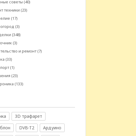
ные советы
(40)
т техники
(23)
делие
(17)
 огород
(3)
делки
(348)
вочник
(3)
тельство и ремонт
(7)
ика
(33)
спорт
(1)
шения
(23)
троника
(133)
чка
3D трафарет
аблон
DVB-T2
Ардуино