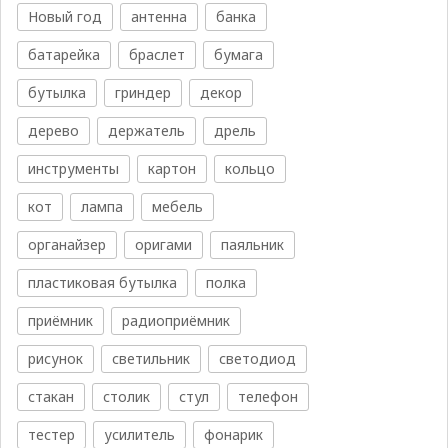
Новый год
антенна
банка
батарейка
браслет
бумага
бутылка
гриндер
декор
дерево
держатель
дрель
инструменты
картон
кольцо
кот
лампа
мебель
органайзер
оригами
паяльник
пластиковая бутылка
полка
приёмник
радиоприёмник
рисунок
светильник
светодиод
стакан
столик
стул
телефон
тестер
усилитель
фонарик