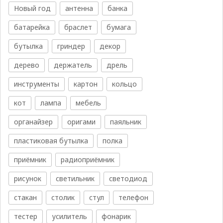
Новый год
антенна
банка
батарейка
браслет
бумага
бутылка
гриндер
декор
дерево
держатель
дрель
инструменты
картон
кольцо
кот
лампа
мебель
органайзер
оригами
паяльник
пластиковая бутылка
полка
приёмник
радиоприёмник
рисунок
светильник
светодиод
стакан
столик
стул
телефон
тестер
усилитель
фонарик