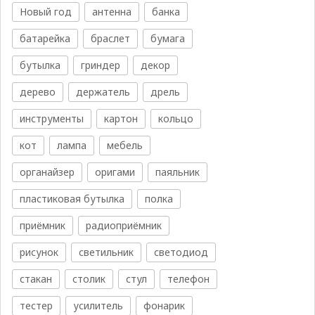
Новый год
антенна
банка
батарейка
браслет
бумага
бутылка
гриндер
декор
дерево
держатель
дрель
инструменты
картон
кольцо
кот
лампа
мебель
органайзер
оригами
паяльник
пластиковая бутылка
полка
приёмник
радиоприёмник
рисунок
светильник
светодиод
стакан
столик
стул
телефон
тестер
усилитель
фонарик