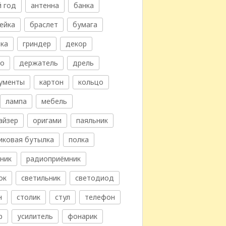
 год
антенна
банка
ейка
браслет
бумага
ка
гриндер
декор
во
держатель
дрель
ументы
картон
кольцо
лампа
мебель
айзер
оригами
паяльник
иковая бутылка
полка
ник
радиоприёмник
ок
светильник
светодиод
н
столик
стул
телефон
р
усилитель
фонарик