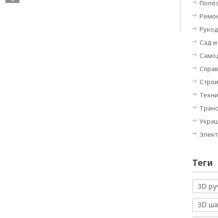
Полез
Ремон
Руко
Сад и
Само
Спра
Строи
Техн
Тран
Укра
Элек
Теги
3D ру
3D ш