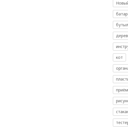
Новый
батар
бутыл
дере
инстр
кот
орган
пласт
приём
рисун
стака
тесте