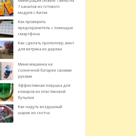
Мини рация (Walkie Talkie) на
7 каналов из готового
модуля с Китая
Как проверить
предохранитель с помощью
смартфона
Как сделать пропеллер, винт
для ветряка из дерева
Мини машинка на
солнечной батарее своими
руками
Эффективная ловушка для
комаров из пластиковой
бутылки
Как надуть воздушный
шарик из скотча