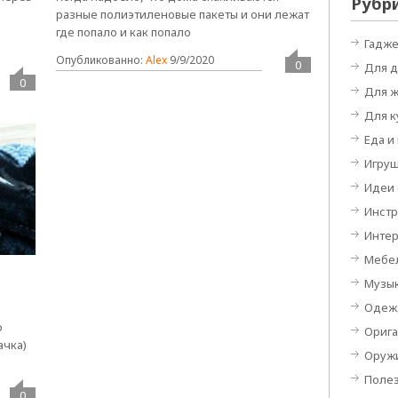
Рубр
разные полиэтиленовые пакеты и они лежат
где попало и как попало
Гадж
Опубликованно:
Alex
9/9/2020
0
Для 
0
Для 
Для к
Еда и
Игру
Идеи
Инст
Инте
Мебе
Музы
Одеж
о
Орига
ачка)
Оруж
Поле
0