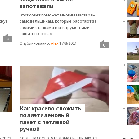
запотевали
Этот совет поможет многим мастерам
кнув
самодельщикам, которые работают за
своими станками и инструментами в
защитных очках.
0
Опубликованно:
Alex
17/8/2021
0
Как красиво сложить
полиэтиленовый
пакет с петлевой
ручкой
 через
Когда надоело, что дома скапливаются