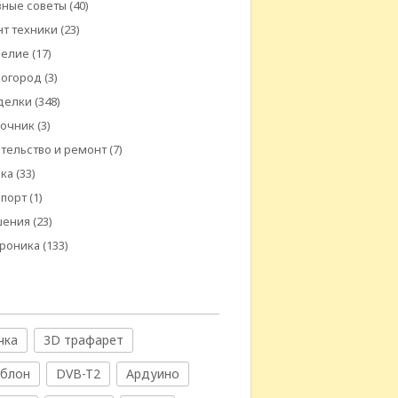
ные советы
(40)
т техники
(23)
делие
(17)
 огород
(3)
делки
(348)
вочник
(3)
тельство и ремонт
(7)
ика
(33)
спорт
(1)
шения
(23)
троника
(133)
чка
3D трафарет
аблон
DVB-T2
Ардуино