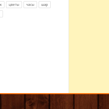
к
цветы
часы
шар
е