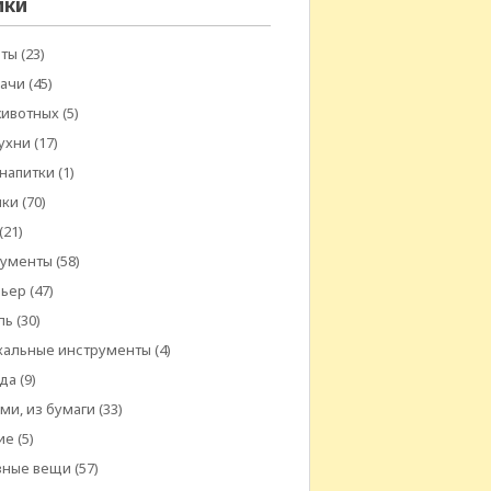
ики
еты
(23)
дачи
(45)
животных
(5)
ухни
(17)
 напитки
(1)
шки
(70)
(21)
рументы
(58)
рьер
(47)
ль
(30)
кальные инструменты
(4)
да
(9)
ми, из бумаги
(33)
ие
(5)
зные вещи
(57)