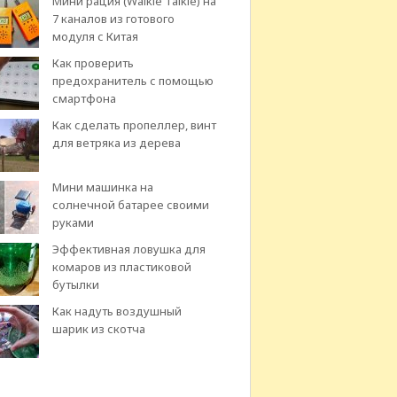
Мини рация (Walkie Talkie) на
7 каналов из готового
модуля с Китая
Как проверить
предохранитель с помощью
смартфона
Как сделать пропеллер, винт
для ветряка из дерева
Мини машинка на
солнечной батарее своими
руками
Эффективная ловушка для
комаров из пластиковой
бутылки
Как надуть воздушный
шарик из скотча