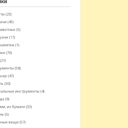
ики
еты
(23)
дачи
(45)
животных
(5)
ухни
(17)
 напитки
(1)
шки
(70)
(21)
рументы
(58)
рьер
(47)
ль
(30)
кальные инструменты
(4)
да
(9)
ми, из бумаги
(33)
ие
(5)
зные вещи
(57)