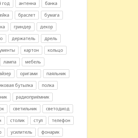
 год
антенна
банка
ейка
браслет
бумага
ка
гриндер
декор
во
держатель
дрель
ументы
картон
кольцо
лампа
мебель
айзер
оригами
паяльник
иковая бутылка
полка
ник
радиоприёмник
ок
светильник
светодиод
н
столик
стул
телефон
р
усилитель
фонарик