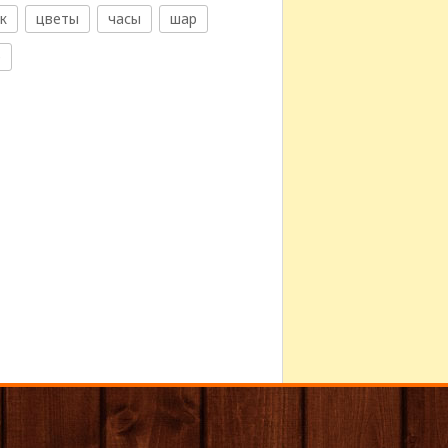
к
цветы
часы
шар
е