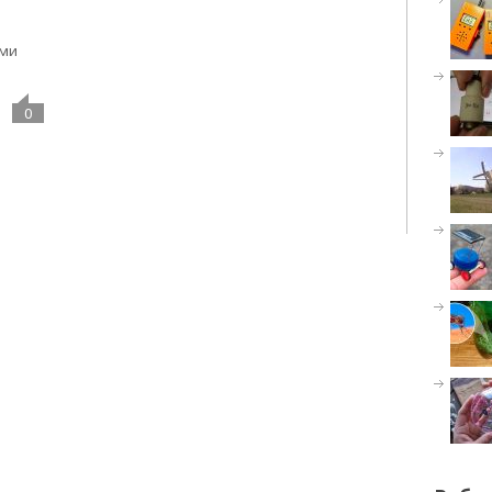
ами
0