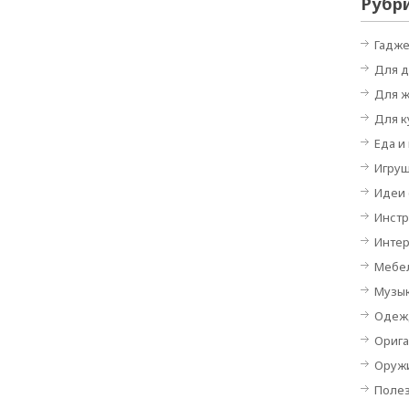
Рубр
Гадж
Для 
Для 
Для к
Еда и
Игру
Идеи
Инст
Инте
Мебе
Музы
Одеж
Орига
Оруж
Поле