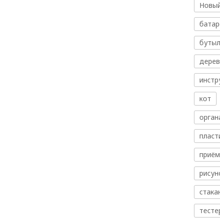
Новый
батар
бутыл
дере
инстр
кот
орган
пласт
приём
рисун
стака
тесте