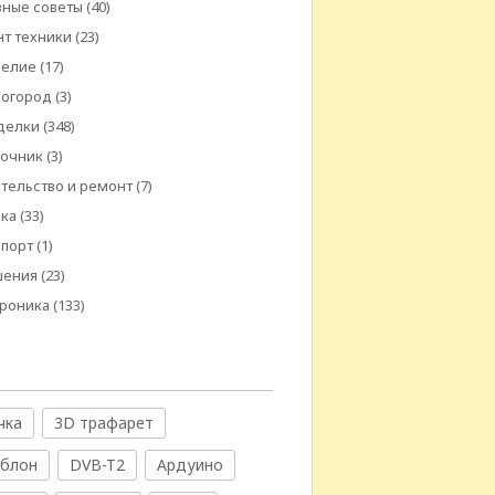
ные советы
(40)
т техники
(23)
делие
(17)
 огород
(3)
делки
(348)
вочник
(3)
тельство и ремонт
(7)
ика
(33)
спорт
(1)
шения
(23)
троника
(133)
чка
3D трафарет
аблон
DVB-T2
Ардуино