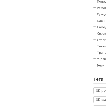
Полез
Ремон
Руко
Сад и
Само
Спра
Строи
Техн
Тран
Укра
Элек
Теги
3D ру
3D ш