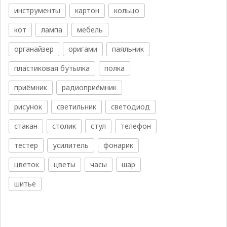
инструменты
картон
кольцо
кот
лампа
мебель
органайзер
оригами
паяльник
пластиковая бутылка
полка
приёмник
радиоприёмник
рисунок
светильник
светодиод
стакан
столик
стул
телефон
тестер
усилитель
фонарик
цветок
цветы
часы
шар
шитье