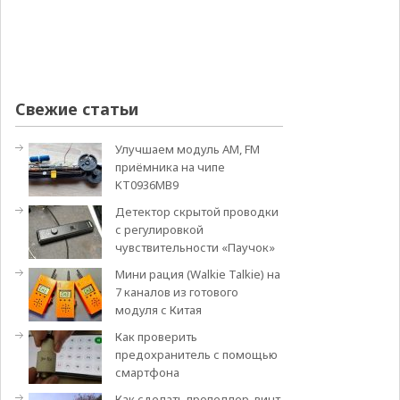
Свежие статьи
Улучшаем модуль АМ, FM
приёмника на чипе
KT0936MB9
Детектор скрытой проводки
с регулировкой
чувствительности «Паучок»
Мини рация (Walkie Talkie) на
7 каналов из готового
модуля с Китая
Как проверить
предохранитель с помощью
смартфона
Как сделать пропеллер, винт