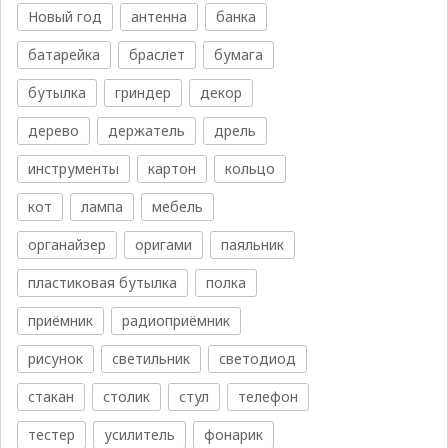
Новый год
антенна
банка
батарейка
браслет
бумага
бутылка
гриндер
декор
дерево
держатель
дрель
инструменты
картон
кольцо
кот
лампа
мебель
органайзер
оригами
паяльник
пластиковая бутылка
полка
приёмник
радиоприёмник
рисунок
светильник
светодиод
стакан
столик
стул
телефон
тестер
усилитель
фонарик