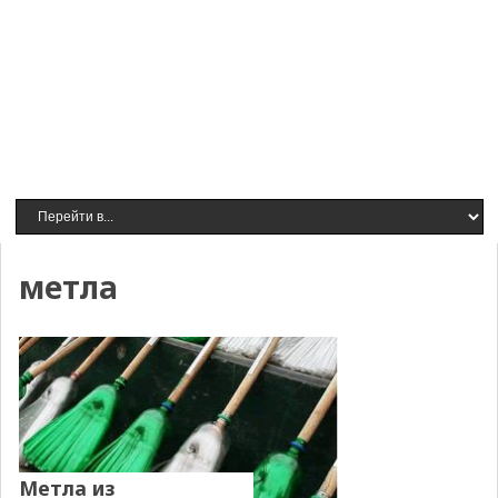
метла
Метла из