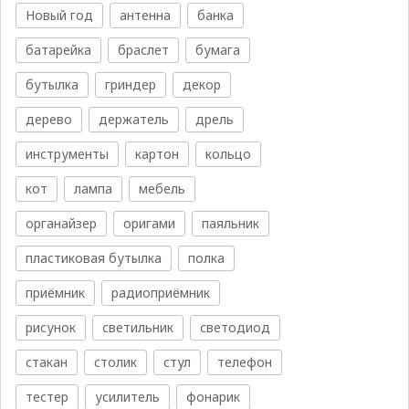
Новый год
антенна
банка
батарейка
браслет
бумага
бутылка
гриндер
декор
дерево
держатель
дрель
инструменты
картон
кольцо
кот
лампа
мебель
органайзер
оригами
паяльник
пластиковая бутылка
полка
приёмник
радиоприёмник
рисунок
светильник
светодиод
стакан
столик
стул
телефон
тестер
усилитель
фонарик