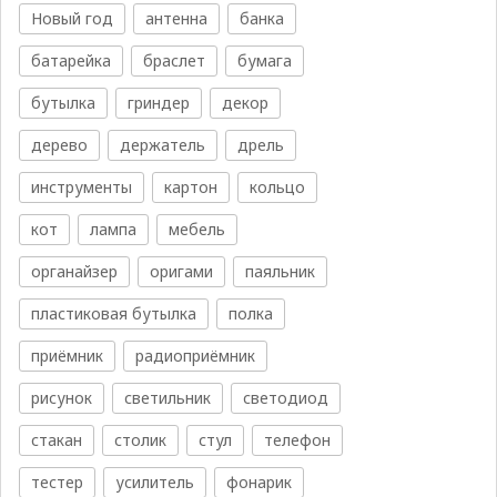
Новый год
антенна
банка
батарейка
браслет
бумага
бутылка
гриндер
декор
дерево
держатель
дрель
инструменты
картон
кольцо
кот
лампа
мебель
органайзер
оригами
паяльник
пластиковая бутылка
полка
приёмник
радиоприёмник
рисунок
светильник
светодиод
стакан
столик
стул
телефон
тестер
усилитель
фонарик