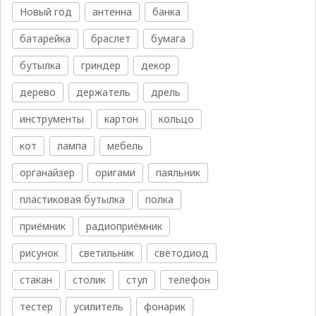
Новый год
антенна
банка
батарейка
браслет
бумага
бутылка
гриндер
декор
дерево
держатель
дрель
инструменты
картон
кольцо
кот
лампа
мебель
органайзер
оригами
паяльник
пластиковая бутылка
полка
приёмник
радиоприёмник
рисунок
светильник
светодиод
стакан
столик
стул
телефон
тестер
усилитель
фонарик