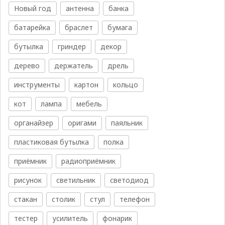
Новый год
антенна
банка
батарейка
браслет
бумага
бутылка
гриндер
декор
дерево
держатель
дрель
инструменты
картон
кольцо
кот
лампа
мебель
органайзер
оригами
паяльник
пластиковая бутылка
полка
приёмник
радиоприёмник
рисунок
светильник
светодиод
стакан
столик
стул
телефон
тестер
усилитель
фонарик