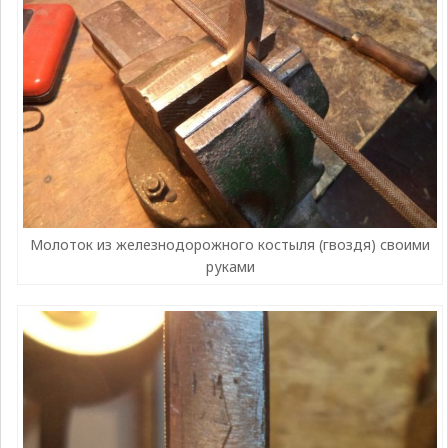
Молоток из железнодорожного костыля (гвоздя) своими
руками