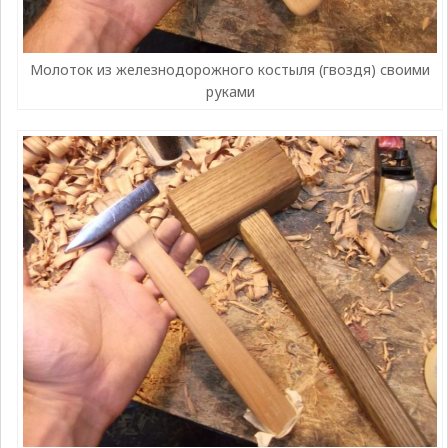
Молоток из железнодорожного костыля (гвоздя) своими
руками