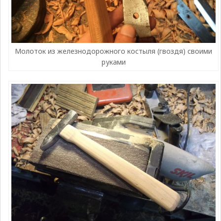
Молоток из железнодорожного костыля (гвоздя) своими
руками