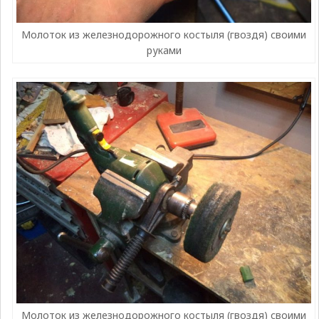
Молоток из железнодорожного костыля (гвоздя) своими
руками
Молоток из железнодорожного костыля (гвоздя) своими