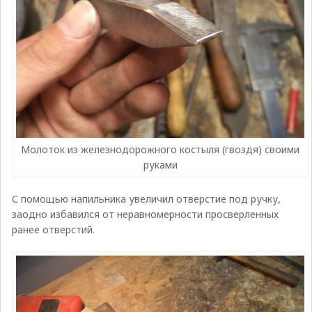
Молоток из железнодорожного костыля (гвоздя) своими
руками
С помощью напильника увеличил отверстие под ручку,
заодно избавился от неравномерности просверленных
ранее отверстий.