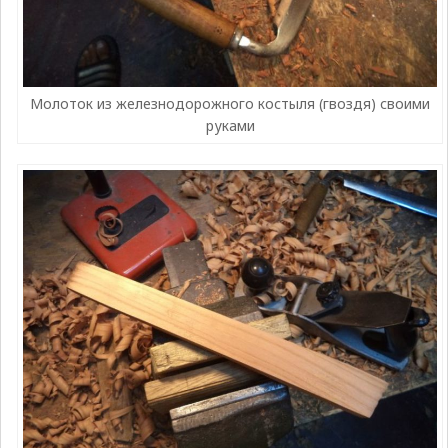
Молоток из железнодорожного костыля (гвоздя) своими
руками