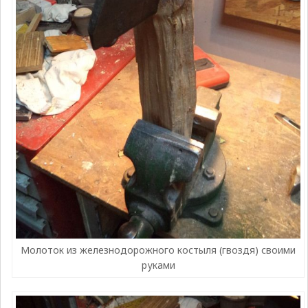
Молоток из железнодорожного костыля (гвоздя) своими
руками