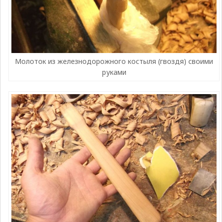
Молоток из железнодорожного костыля (гвоздя) своими
руками