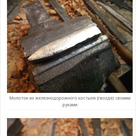
Молоток из железнодорожного костыля (гвоздя) своими
руками