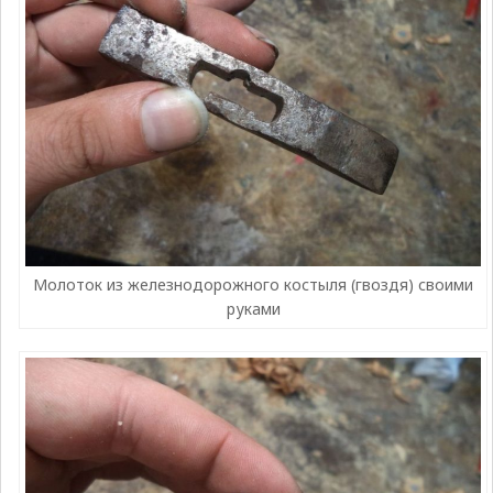
Молоток из железнодорожного костыля (гвоздя) своими
руками