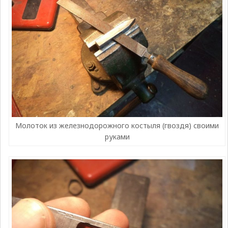
Молоток из железнодорожного костыля (гвоздя) своими
руками