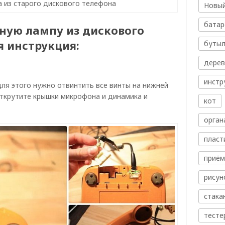
 из старого дискового телефона
Новый
батар
ьную лампу из дискового
я инструкция:
бутыл
дере
инстр
для этого нужно отвинтить все винты на нижней
Открутите крышки микрофона и динамика и
кот
орган
пласт
приём
рисун
стака
тесте