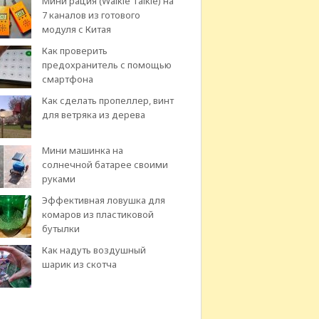
Мини рация (Walkie Talkie) на
7 каналов из готового
модуля с Китая
Как проверить
предохранитель с помощью
смартфона
Как сделать пропеллер, винт
для ветряка из дерева
Мини машинка на
солнечной батарее своими
руками
Эффективная ловушка для
комаров из пластиковой
бутылки
Как надуть воздушный
шарик из скотча