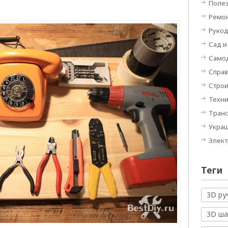
Полез
Ремон
Руко
Сад и
Само
Спра
Строи
Техн
Тран
Укра
Элек
Теги
3D ру
3D ш