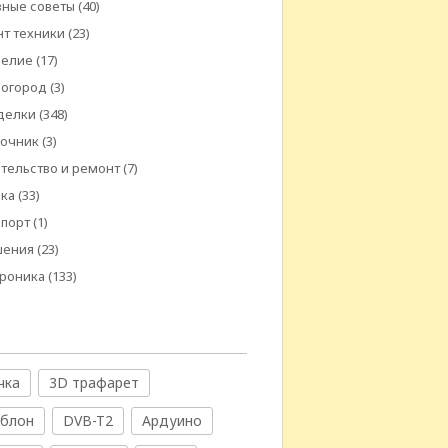
ные советы
(40)
т техники
(23)
делие
(17)
 огород
(3)
делки
(348)
вочник
(3)
тельство и ремонт
(7)
ика
(33)
спорт
(1)
шения
(23)
троника
(133)
чка
3D трафарет
аблон
DVB-T2
Ардуино