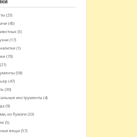
ики
еты
(23)
дачи
(45)
животных
(5)
ухни
(17)
 напитки
(1)
шки
(70)
(21)
рументы
(58)
рьер
(47)
ль
(30)
кальные инструменты
(4)
да
(9)
ми, из бумаги
(33)
ие
(5)
зные вещи
(57)