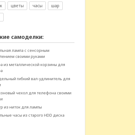
к
цветы
часы
шар
е
жие самоделки:
льная лампа с сенсорным
лением своими руками
а из металлической корзины для
ра
ельный гибкий вал-удлинитель для
и
оновый чехол для телефона своими
ми
р из ниток для лампы
льные часы из старого HDD диска