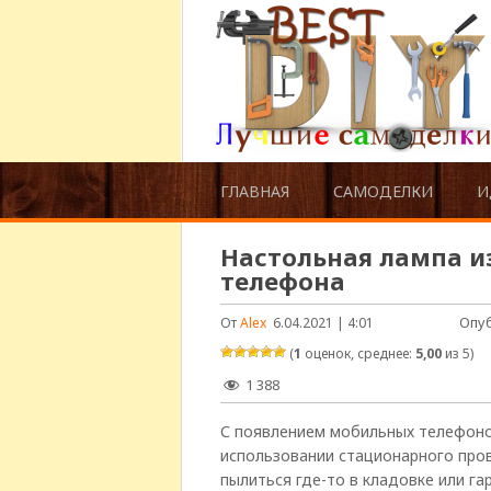
ГЛАВНАЯ
САМОДЕЛКИ
И
Настольная лампа из
телефона
Опу
От
Alex
6.04.2021 | 4:01
(
1
оценок, среднее:
5,00
из 5)
1 388
С появлением мобильных телефоно
использовании стационарного про
пылиться где-то в кладовке или гар