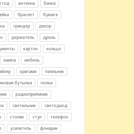
 год
антенна
банка
ейка
браслет
бумага
ка
гриндер
декор
во
держатель
дрель
ументы
картон
кольцо
лампа
мебель
айзер
оригами
паяльник
иковая бутылка
полка
ник
радиоприёмник
ок
светильник
светодиод
н
столик
стул
телефон
р
усилитель
фонарик