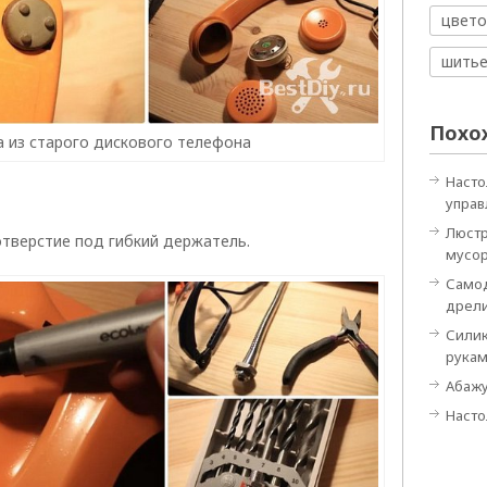
цвето
шить
Похо
 из старого дискового телефона
Насто
управ
Люстр
отверстие под гибкий держатель.
мусо
Самод
дрел
Силик
рука
Абажу
Насто