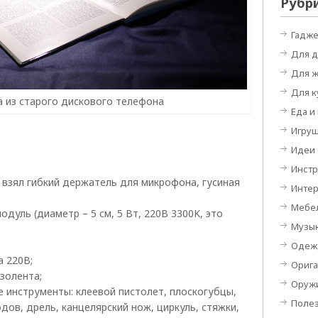
Рубр
Гадж
Для 
Для 
Для к
 из старого дискового телефона
Еда и
Игру
Идеи
Инст
 взял гибкий держатель для микрофона, гусиная
Инте
Мебе
уль (диаметр – 5 см, 5 Вт, 220В 3300K, это
Музы
;
Одеж
а 220В;
Орига
золента;
Оруж
 инструменты: клеевой пистолет, плоскогубцы,
Поле
дов, дрель, канцелярский нож, циркуль, стяжки,