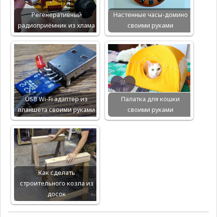
Регенеративный
Настенные часы-домино
радиоприёмник из хлама
своими руками
USB Wi-Fi адаптер из
Палатка для кошки
планшета своими руками
своими руками
Как сделать
строительного козла из
досок