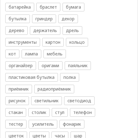
батарейка
браслет
бумага
бутылка
гриндер
декор
дерево
держатель
дрель
инструменты
картон
кольцо
кот
лампа
мебель
органайзер
оригами
паяльник
пластиковая бутылка
полка
приёмник
радиоприёмник
рисунок
светильник
светодиод
стакан
столик
стул
телефон
тестер
усилитель
фонарик
цветок
цветы
часы
шар