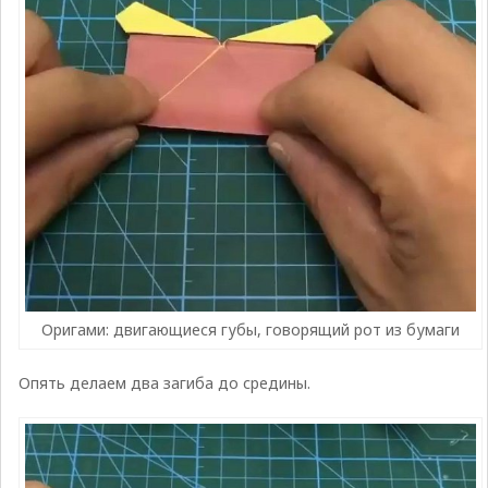
Оригами: двигающиеся губы, говорящий рот из бумаги
Опять делаем два загиба до средины.