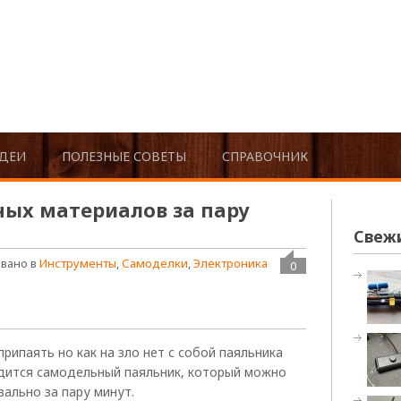
ДЕИ
ПОЛЕЗНЫЕ СОВЕТЫ
СПРАВОЧНИК
ных материалов за пару
Свеж
вано в
Инструменты
,
Самоделки
,
Электроника
0
рипаять но как на зло нет с собой паяльника
одится самодельный паяльник, который можно
вально за пару минут.