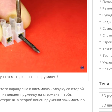
Полез
Ремон
Руко
Сад и
Само
Спра
Строи
Техн
Тран
Укра
Элек
учных материалов за пару минут!
Теги
стого карандаша в клеммную колодку со второй
, надеваем пружинку на стержень, чтобы
3D ру
 стержня, а второй конец пружинки зажимаем во
3D ш