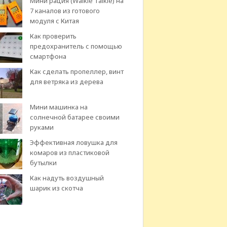
Мини рация (Walkie Talkie) на
7 каналов из готового
модуля с Китая
Как проверить
предохранитель с помощью
смартфона
Как сделать пропеллер, винт
для ветряка из дерева
Мини машинка на
солнечной батарее своими
руками
Эффективная ловушка для
комаров из пластиковой
бутылки
Как надуть воздушный
шарик из скотча