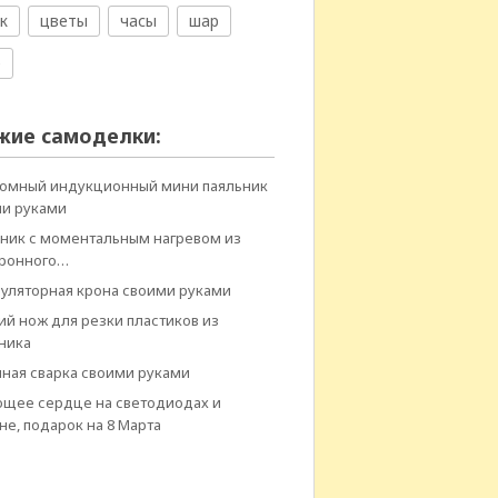
к
цветы
часы
шар
е
жие самоделки:
омный индукционный мини паяльник
и руками
ник с моментальным нагревом из
тронного…
уляторная крона своими руками
ий нож для резки пластиков из
ника
ная сварка своими руками
щее сердце на светодиодах и
не, подарок на 8 Марта