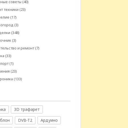
ные советы
(40)
т техники
(23)
делие
(17)
 огород
(3)
делки
(348)
вочник
(3)
тельство и ремонт
(7)
ика
(33)
спорт
(1)
шения
(23)
троника
(133)
чка
3D трафарет
аблон
DVB-T2
Ардуино