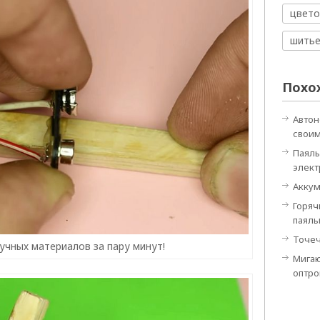
цвето
шить
Похо
Автон
своим
Паяль
элек
Аккум
Горяч
паяль
Точеч
учных материалов за пару минут!
Мигаю
оптро