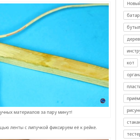
Новый
батар
бутыл
дере
инстр
кот
орган
пласт
приём
рисун
учных материалов за пару минут!
стака
ью ленты с липучкой фиксируем её к рейке.
тесте