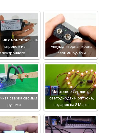
:
ьник с моментальным
нагревом из
Аккумуляторная крона
электронного…
своими руками
Мигающее сердце на
чная сварка своими
светодиодах и оптроне,
руками
подарок на 8 Марта