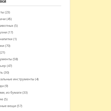
ики
еты
(23)
дачи
(45)
животных
(5)
ухни
(17)
 напитки
(1)
шки
(70)
(21)
рументы
(58)
рьер
(47)
ль
(30)
кальные инструменты
(4)
да
(9)
ми, из бумаги
(33)
ие
(5)
зные вещи
(57)