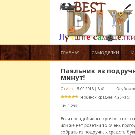
ГЛАВНАЯ
САМОДЕЛКИ
И
Паяльник из подруч
минут!
Опублико
От
Alex
15.09.2018 | 8:41
(
4
оценок, среднее:
4,25
из 5)
3 286
Если понадобилось срочно что-то п
или же нет розетки то очень приг
собрать из подручных средств бук