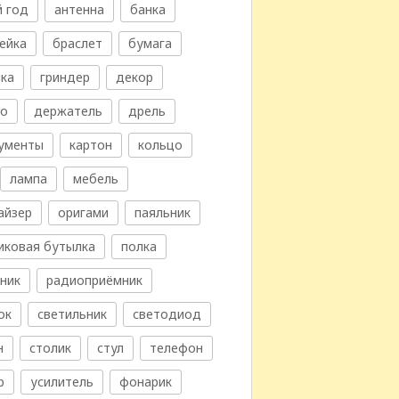
 год
антенна
банка
ейка
браслет
бумага
ка
гриндер
декор
во
держатель
дрель
ументы
картон
кольцо
лампа
мебель
айзер
оригами
паяльник
иковая бутылка
полка
ник
радиоприёмник
ок
светильник
светодиод
н
столик
стул
телефон
р
усилитель
фонарик