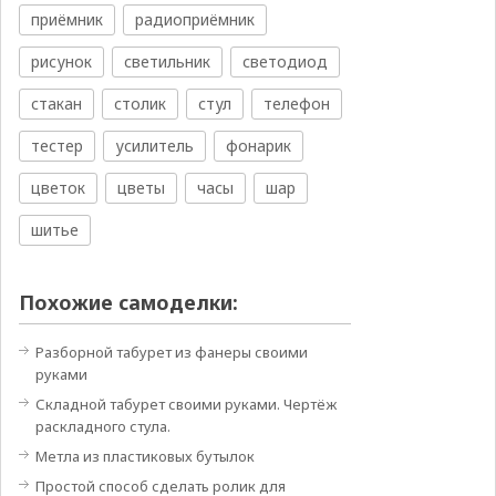
приёмник
радиоприёмник
рисунок
светильник
светодиод
стакан
столик
стул
телефон
тестер
усилитель
фонарик
цветок
цветы
часы
шар
шитье
Похожие самоделки:
Разборной табурет из фанеры своими
руками
Складной табурет своими руками. Чертёж
раскладного стула.
Метла из пластиковых бутылок
Простой способ сделать ролик для