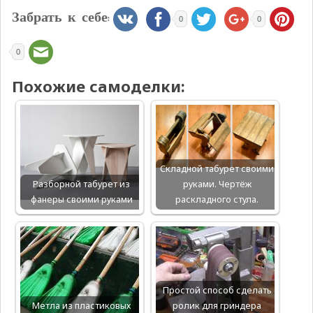
Забрать к себе:
0
0
0
Похожие самоделки:
Складной табурет своими
Разборной табурет из
руками. Чертёж
фанеры своими руками
раскладного стула.
Простой способ сделать
Метла из пластиковых
ролик для гриндера