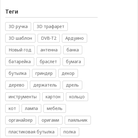
Теги
3D ручка
3D трафарет
3D шаблон
DVB-T2
Ардуино
Новый год
антенна
банка
батарейка
браслет
бумага
бутылка
гриндер
декор
дерево
держатель
дрель
инструменты
картон
кольцо
кот
лампа
мебель
органайзер
оригами
паяльник
пластиковая бутылка
полка