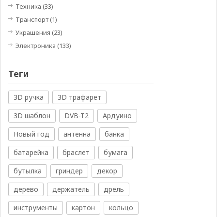
Техника
(33)
Транспорт
(1)
Украшения
(23)
Электроника
(133)
Теги
3D ручка
3D трафарет
3D шаблон
DVB-T2
Ардуино
Новый год
антенна
банка
батарейка
браслет
бумага
бутылка
гриндер
декор
дерево
держатель
дрель
инструменты
картон
кольцо